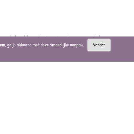
n over de kracht- en herinneringsstenen, maar het
aan, ga je akkoord met deze smakelijke aanpak.
Verder
 recht vanuit het hart te maken en te geven. Of
ht- en herinneringsstenen terug.