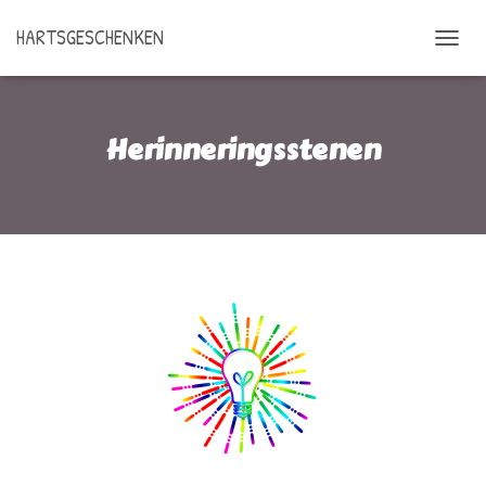
HARTSGESCHENKEN
N
A
V
I
Herinneringsstenen
G
A
T
I
E
A
A
N
-
/
U
I
T
Z
E
T
T