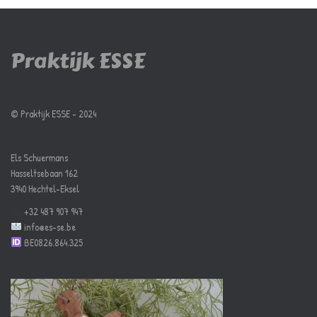
Praktijk ESSE
©️ Praktijk ESSE - 2024
Els Schuermans
Hasseltsebaan 162
3940 Hechtel-Eksel
+32 487 907 947
info@es-se.be
BE0826.864.325