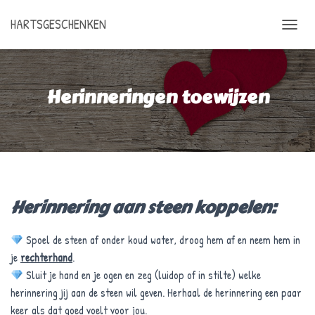
HARTSGESCHENKEN
N
A
V
I
Herinneringen toewijzen
G
A
T
I
E
A
A
N
-
Herinnering aan steen koppelen:
/
U
I
Spoel de steen af onder koud water, droog hem af en neem hem in
T
je
rechterhand
.
Z
Sluit je hand en je ogen en zeg (luidop of in stilte) welke
E
T
herinnering jij aan de steen wil geven. Herhaal de herinnering een paar
T
keer als dat goed voelt voor jou.