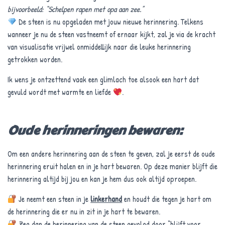
E
bijvoorbeeld:
“Schelpen rapen met opa aan zee.”
N
De steen is nu opgeladen met jouw nieuwe herinnering. Telkens
wanneer je nu de steen vastneemt of ernaar kijkt, zal je via de kracht
van visualisatie vrijwel onmiddellijk naar die leuke herinnering
getrokken worden.
Ik wens je ontzettend vaak een glimlach toe alsook een hart dat
gevuld wordt met warmte en liefde
.
Oude herinneringen bewaren:
Om een andere herinnering aan de steen te geven, zal je eerst de oude
herinnering eruit halen en in je hart bewaren. Op deze manier blijft die
herinnering altijd bij jou en kan je hem dus ook altijd oproepen.
Je neemt een steen in je
linkerhand
en houdt die tegen je hart om
de herinnering die er nu in zit in je hart te bewaren.
Zeg dan de herinnering van de steen gevolgd door “blijft voor