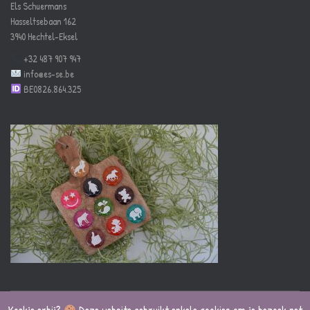
Els Schuermans
Hasseltsebaan 162
3940 Hechtel-Eksel
+32 487 907 947
info@es-se.be
BE0826.864.325