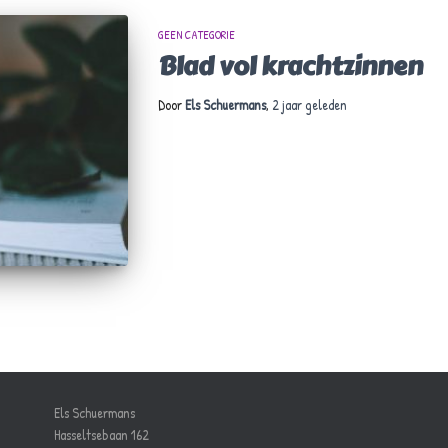
GEEN CATEGORIE
Blad vol krachtzinnen
Door
Els Schuermans
,
2 jaar
geleden
Els Schuermans
Hasseltsebaan 162